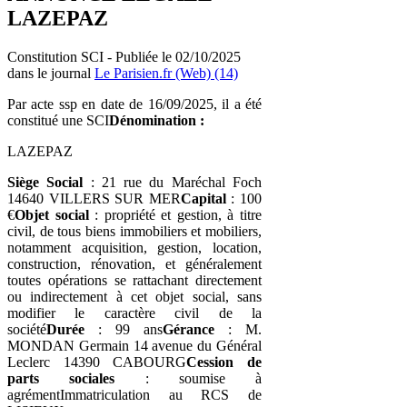
LAZEPAZ
Constitution SCI - Publiée le 02/10/2025
dans le journal
Le Parisien.fr (Web) (14)
Par acte ssp en date de 16/09/2025, il a été
constitué une SCI
Dénomination :
LAZEPAZ
Siège Social
: 21 rue du Maréchal Foch
14640 VILLERS SUR MER
Capital
: 100
€
Objet social
: propriété et gestion, à titre
civil, de tous biens immobiliers et mobiliers,
notamment acquisition, gestion, location,
construction, rénovation, et généralement
toutes opérations se rattachant directement
ou indirectement à cet objet social, sans
modifier le caractère civil de la
société
Durée
: 99 ans
Gérance
: M.
MONDAN Germain 14 avenue du Général
Leclerc 14390 CABOURG
Cession de
parts sociales
: soumise à
agrémentImmatriculation au RCS de