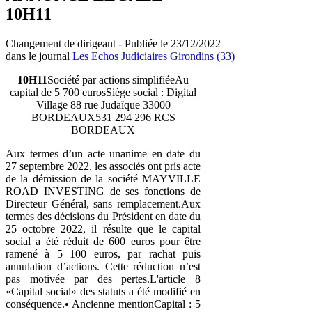
10H11
Changement de dirigeant - Publiée le 23/12/2022
dans le journal
Les Echos Judiciaires Girondins (33)
10H11
Société par actions simplifiéeAu
capital de 5 700 eurosSiège social : Digital
Village 88 rue Judaïque 33000
BORDEAUX531 294 296 RCS
BORDEAUX
Aux termes d’un acte unanime en date du
27 septembre 2022, les associés ont pris acte
de la démission de la société MAYVILLE
ROAD INVESTING de ses fonctions de
Directeur Général, sans remplacement.Aux
termes des décisions du Président en date du
25 octobre 2022, il résulte que le capital
social a été réduit de 600 euros pour être
ramené à 5 100 euros, par rachat puis
annulation d’actions. Cette réduction n’est
pas motivée par des pertes.L'article 8
«Capital social» des statuts a été modifié en
conséquence.• Ancienne mentionCapital : 5