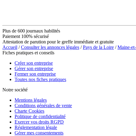
Plus de 600 journaux habilités
Paiement 100% sécurisé
Attestation de parution pour le greffe immédiate et gratuite
Accueil
/
Consulter les annonces légales
/
Pays de la Loire
/
Maine-et
Fiches pratiques et conseils
Créer son entreprise
Gérer son entreprise
Fermer son entreprise
Toutes nos fiches pratiques
Notre société
Mentions légales
Conditions générales de vente
Charte Cookies
Politique de confidentialité
Exercer vos droits RGPD
Réglementation légale
Gérer mes consentements