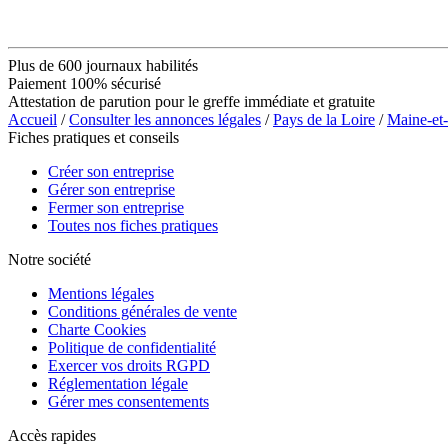
Plus de 600 journaux habilités
Paiement 100% sécurisé
Attestation de parution pour le greffe immédiate et gratuite
Accueil
/
Consulter les annonces légales
/
Pays de la Loire
/
Maine-et
Fiches pratiques et conseils
Créer son entreprise
Gérer son entreprise
Fermer son entreprise
Toutes nos fiches pratiques
Notre société
Mentions légales
Conditions générales de vente
Charte Cookies
Politique de confidentialité
Exercer vos droits RGPD
Réglementation légale
Gérer mes consentements
Accès rapides