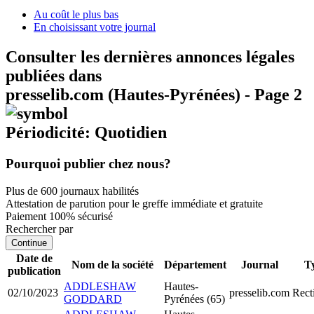
Au coût le plus bas
En choisissant votre journal
Consulter les dernières annonces légales
publiées dans
presselib.com (Hautes-Pyrénées) - Page 2
Périodicité: Quotidien
Pourquoi publier chez nous?
Plus de 600 journaux habilités
Attestation de parution pour le greffe immédiate et gratuite
Paiement 100% sécurisé
Rechercher par
Continue
Date de
Nom de la société
Département
Journal
T
publication
ADDLESHAW
Hautes-
02/10/2023
presselib.com
Recti
GODDARD
Pyrénées (65)