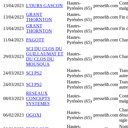
Hautes-
Conti
13/04/2023
L'OURS GASCON
presselib.com
Pyrénées (65)
malgr
GRANT
Hautes-
13/04/2023
presselib.com
Fin 
THORNTON
Pyrénées (65)
GRANT
Hautes-
13/04/2023
presselib.com
Fin 
THORNTON
Pyrénées (65)
Hautes-
11/04/2023
PAGOTT
presselib.com
Chan
Pyrénées (65)
SCI DU CLOS DU
GUILLAUMAT ET
Hautes-
29/03/2023
presselib.com
Chan
DU CLOS DU
Pyrénées (65)
MOUSQUA
Hautes-
Trans
24/03/2023
SCI PS2
presselib.com
Pyrénées (65)
autr
Hautes-
Trans
24/03/2023
SCI PS2
presselib.com
Pyrénées (65)
autr
RESEAUX
Hautes-
Conti
08/03/2023
CONCEPTS
presselib.com
Pyrénées (65)
malgr
SYSTEMES
Chan
Hautes-
06/02/2023
OGOXI
presselib.com
déno
Pyrénées (65)
sigle
Hautes-
Nomi