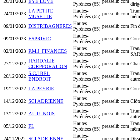
26/01/2023
EYE LOVE
presselib.com
Pyrénées (65)
diri
LA PETITE
Hautes-
Trans
24/01/2023
presselib.com
MUSETTE
Pyrénées (65)
même
Hautes-
09/01/2023
DISTRIBAGNERES
presselib.com
Fin 
Pyrénées (65)
Hautes-
09/01/2023
ESPRIVIC
presselib.com
Cons
Pyrénées (65)
Hautes-
Tran
02/01/2023
P.M.J. FINANCES
presselib.com
Pyrénées (65)
SA
HARDALIE
Hautes-
27/12/2022
presselib.com
Chan
CORPPORATION
Pyrénées (65)
S.C.I BEL
Hautes-
Trans
20/12/2022
presselib.com
ENDROIT
Pyrénées (65)
autr
Hautes-
19/12/2022
LA PEYRIE
presselib.com
Cons
Pyrénées (65)
Hautes-
14/12/2022
SCI ADRIENNE
presselib.com
Clôt
Pyrénées (65)
Hautes-
Trans
13/12/2022
AUTUNOIS
presselib.com
Pyrénées (65)
autr
Hautes-
Trans
05/12/2022
FL
presselib.com
Pyrénées (65)
même
Hautes-
24/11/2022
SCI ADRIENNE
presselib.com
Diss