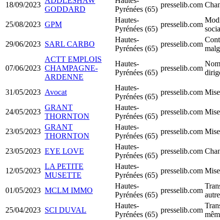
ADDLESHAW
Hautes-
18/09/2023
presselib.com
Chan
GODDARD
Pyrénées (65)
Hautes-
Modi
25/08/2023
GPM
presselib.com
Pyrénées (65)
socia
Hautes-
Conti
29/06/2023
SARL CARBO
presselib.com
Pyrénées (65)
malgr
ACTT EMPLOIS
Hautes-
Nomi
07/06/2023
CHAMPAGNE-
presselib.com
Pyrénées (65)
diri
ARDENNE
Hautes-
31/05/2023
Avocat
presselib.com
Mise
Pyrénées (65)
GRANT
Hautes-
24/05/2023
presselib.com
Mise
THORNTON
Pyrénées (65)
GRANT
Hautes-
23/05/2023
presselib.com
Mise
THORNTON
Pyrénées (65)
Hautes-
23/05/2023
EYE LOVE
presselib.com
Chan
Pyrénées (65)
LA PETITE
Hautes-
12/05/2023
presselib.com
Mise
MUSETTE
Pyrénées (65)
Hautes-
Trans
01/05/2023
MCLM IMMO
presselib.com
Pyrénées (65)
autr
Hautes-
Trans
25/04/2023
SCI DUVAL
presselib.com
Pyrénées (65)
même