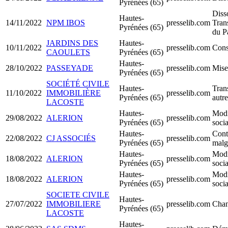
Pyrénées (65)
Diss
Hautes-
14/11/2022
NPM IBOS
presselib.com
Tran
Pyrénées (65)
du P
JARDINS DES
Hautes-
10/11/2022
presselib.com
Cons
CAOULETS
Pyrénées (65)
Hautes-
28/10/2022
PASSEYADE
presselib.com
Mise
Pyrénées (65)
SOCIÉTÉ CIVILE
Hautes-
Trans
11/10/2022
IMMOBILIÈRE
presselib.com
Pyrénées (65)
autr
LACOSTE
Hautes-
Modi
29/08/2022
ALERION
presselib.com
Pyrénées (65)
socia
Hautes-
Conti
22/08/2022
CJ ASSOCIÉS
presselib.com
Pyrénées (65)
malgr
Hautes-
Modi
18/08/2022
ALERION
presselib.com
Pyrénées (65)
socia
Hautes-
Modi
18/08/2022
ALERION
presselib.com
Pyrénées (65)
socia
SOCIETE CIVILE
Hautes-
27/07/2022
IMMOBILIERE
presselib.com
Chan
Pyrénées (65)
LACOSTE
Hautes-