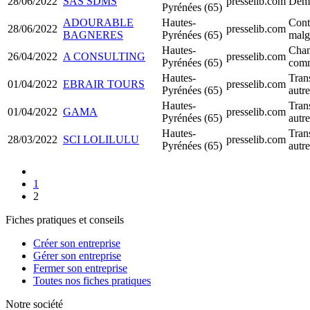
28/06/2022
SAS SDMS
presselib.com
Démi
Pyrénées (65)
ADOURABLE
Hautes-
Conti
28/06/2022
presselib.com
BAGNERES
Pyrénées (65)
malgr
Hautes-
Chan
26/04/2022
A CONSULTING
presselib.com
Pyrénées (65)
comm
Hautes-
Trans
01/04/2022
EBRAIR TOURS
presselib.com
Pyrénées (65)
autr
Hautes-
Trans
01/04/2022
GAMA
presselib.com
Pyrénées (65)
autr
Hautes-
Trans
28/03/2022
SCI LOLILULU
presselib.com
Pyrénées (65)
autr
1
2
Fiches pratiques et conseils
Créer son entreprise
Gérer son entreprise
Fermer son entreprise
Toutes nos fiches pratiques
Notre société