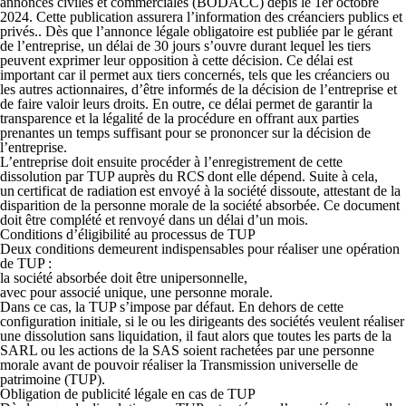
annonces civiles et commerciales (BODACC) depis le 1er octobre
2024. Cette publication assurera l’information des créanciers publics et
privés..
Dès que l’annonce légale obligatoire est publiée par le gérant
de l’entreprise, un délai de 30 jours s’ouvre durant lequel les tiers
peuvent exprimer leur opposition à cette décision. Ce délai est
important car il permet aux tiers concernés, tels que les créanciers ou
les autres actionnaires, d’être informés de la décision de l’entreprise et
de faire valoir leurs droits. En outre, ce délai permet de garantir la
transparence et la légalité de la procédure en offrant aux parties
prenantes un temps suffisant pour se prononcer sur la décision de
l’entreprise.
L’entreprise doit ensuite procéder à
l’enregistrement de cette
dissolution par TUP auprès du RCS
dont elle dépend. Suite à cela,
un
certificat de radiation
est envoyé à la société dissoute, attestant de la
disparition de la personne morale de la société absorbée. Ce document
doit être complété et renvoyé dans un délai d’un mois.
Conditions d’éligibilité au processus de TUP
Deux conditions demeurent indispensables pour réaliser une opération
de TUP :
la société absorbée doit être unipersonnelle,
avec pour associé unique, une personne morale
.
Dans ce cas, la TUP s’impose par défaut. En dehors de cette
configuration initiale, si le ou les dirigeants des sociétés veulent réaliser
une dissolution sans liquidation, il faut alors que toutes les parts de la
SARL ou les actions de la SAS soient rachetées par une personne
morale avant de pouvoir réaliser la Transmission universelle de
patrimoine (TUP).
Obligation de publicité légale en cas de TUP