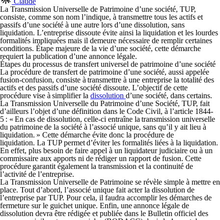
Claude
La Transmission Universelle de Patrimoine d’une société, TUP,
consiste, comme son nom l’indique, à transmettre tous les actifs et
passifs d’une société à une autre lors d’une
dissolution, sans
liquidation
. L’entreprise dissoute évite ainsi la liquidation et les lourdes
formalités impliquées mais il demeure nécessaire de remplir certaines
conditions. Étape majeure de la vie d’une société, cette démarche
requiert la publication d’une annonce légale.
Étapes du processus de transfert universel de patrimoine d’une société
La procédure de transfert de patrimoine d’une société, aussi appelée
fusion-confusion, consiste à
transmettre à une entreprise la totalité des
actifs et des passifs d’une société dissoute
. L’objectif de cette
procédure vise à
simplifier la
dissolution
d’une société, dans certains
.
La Transmission Universelle du Patrimoine d’une Société, TUP, fait
d’ailleurs l’objet d’une définition dans le
Code Civil, à l’article 1844-
5
: « En cas de dissolution, celle-ci entraîne la transmission universelle
du patrimoine de la société à l’associé unique, sans qu’il y ait lieu à
liquidation. » Cette démarche
évite donc la procédure de
liquidation.
La TUP permet
d’éviter les formalités liées à la liquidation
.
En effet, plus besoin de faire appel à un liquidateur judiciaire ou à un
commissaire aux apports ni de rédiger un rapport de fusion. Cette
procédure
garantit également la transmission et la continuité de
l’activité de l’entreprise
.
La Transmission Universelle de Patrimoine se révèle simple à mettre en
place. Tout d’abord, l’
associé unique fait acter la dissolution de
l’entreprise par TUP.
Pour cela, il faudra accomplir les démarches de
fermeture sur le
guichet unique
. Enfin, une
annonce légale de
dissolution devra être rédigée et publiée dans le Bulletin officiel des