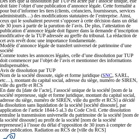
Dès lors que la dissolution par TUP est actée par l’associé unique, elle
doit faire l’objet d’une
publication d’annonce légale
. Cette formalité a
pour but
d’informer les tiers
(clients, créanciers, fournisseurs, services
administratifs…) des modifications statutaires de l’entreprise. Ainsi,
ceux qui le souhaitent peuvent s’opposer à cette décision dans un délai
de 30 jours à partir de la parution de l’avis. De plus, l’
attestation de
publication d’annonce légale
doit figurer dans la demande d’inscription
modificative de la TUP adressée au greffe du tribunal. La rédaction de
cet avis revêt donc une importance fondamentale.
Modèle d’annonce légale de transfert universel de patrimoine d’une
société
Comme toutes les annonces légales, celle d’une dissolution par TUP
doit commencer par l’objet de l’avis et mentionner des informations
indispensables.
Avis de dissolution par TUP
Nom de la société dissoute, sigle et forme juridique (
SNC
, SARL,
etc…), montant du capital social, adresse du siège, numéro de SIREN,
ville du greffe et RCS
En date du [date de l’acte], l’associé unique de la société [nom de la
société repreneuse, sigle et forme juridique, montant du capital social,
adresse du siège, numéro de SIREN, ville du greffe et RCS] a décidé
la dissolution sans liquidation de la société [société dissoute], par
application de l’article 1844-5 al.3 du Code Civil. Cette dissolution
entraîne la transmission universelle du patrimoine de la société [nom de
la société dissoute] au profit de la société [nom de la société
repreneuse] à l’issue du délai d’opposition de 30 jours à compter de
cette publication. Radiation au RCS de [ville du RCS]