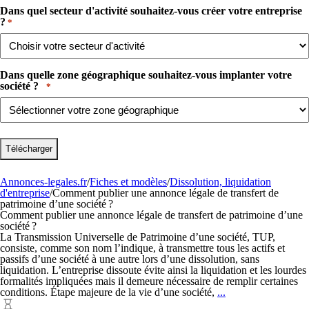
Dans quel secteur d'activité souhaitez-vous créer votre entreprise
?​
*
Dans quelle zone géographique souhaitez-vous implanter votre
société ? ​ ​
*
Annonces-legales.fr
/
Fiches et modèles
/
Dissolution, liquidation
d'entreprise
/
Comment publier une annonce légale de transfert de
patrimoine d’une société ?
Comment publier une annonce légale de transfert de patrimoine d’une
société ?
La Transmission Universelle de Patrimoine d’une société, TUP,
consiste, comme son nom l’indique, à transmettre tous les actifs et
passifs d’une société à une autre lors d’une dissolution, sans
liquidation. L’entreprise dissoute évite ainsi la liquidation et les lourdes
formalités impliquées mais il demeure nécessaire de remplir certaines
Comment
conditions. Étape majeure de la vie d’une société,
...
publier