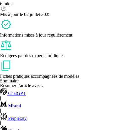
une
6 mins
annonce
légale
Mis à jour le 02 juillet 2025
de
transfert
de
patrimoine
d’une
Informations mises à jour régulièrement
société ?
Rédigées par des experts juridiques
Fiches pratiques accompagnées de modèles
Sommaire
Résumer l’article avec :
ChatGPT
|
Mistral
|
Perplexity
|