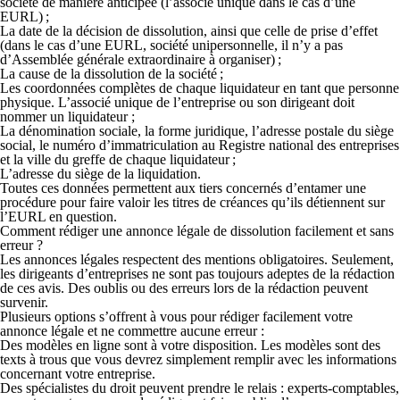
société de manière anticipée (l’associé unique dans le cas d’une
EURL) ;
La
date de la décision de dissolution
, ainsi que celle de
prise d’effet
(dans le cas d’une EURL, société unipersonnelle, il n’y a pas
d’Assemblée générale extraordinaire à organiser) ;
La
cause de la dissolution de la société
;
Les
coordonnées complètes de chaque liquidateur
en tant que personne
physique. L’associé unique de l’entreprise ou son dirigeant doit
nommer un liquidateur ;
La dénomination sociale, la forme juridique, l’adresse postale du siège
social, le numéro d’immatriculation au Registre national des entreprises
et la ville du greffe de chaque
liquidateur
;
L’
adresse du siège de la liquidation
.
Toutes ces données permettent aux tiers concernés d’entamer une
procédure pour faire valoir les
titres de créances
qu’ils détiennent sur
l’EURL en question.
Comment rédiger une annonce légale de dissolution facilement et sans
erreur ?
Les annonces légales respectent des mentions obligatoires. Seulement,
les dirigeants d’entreprises ne sont pas toujours adeptes de la rédaction
de ces avis. Des oublis ou des erreurs lors de la rédaction peuvent
survenir.
Plusieurs options s’offrent à vous pour rédiger facilement votre
annonce légale et ne commettre aucune erreur :
Des modèles en ligne sont à votre disposition. Les modèles sont des
texts à trous que vous devrez simplement remplir avec les informations
concernant votre entreprise.
Des spécialistes du droit peuvent prendre le relais : experts-comptables,