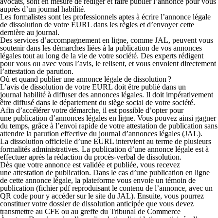
avocats, sont en mesure de rédiger et faire publier l’annonce pour vous
auprès d’un journal habilité.
Les formalistes sont les professionnels aptes à écrire l’annonce légale
de dissolution de votre EURL dans les règles et d’envoyer cette
dernière au journal.
Des services d’accompagnement en ligne, comme JAL, peuvent vous
soutenir dans les démarches liées à la publication de vos annonces
légales tout au long de la vie de votre société. Des experts rédigent
pour vous ou avec vous l’avis, le relisent, et vous envoient directement
l’attestation de parution.
Où et quand publier une annonce légale de dissolution ?
L’
avis de dissolution
de votre EURL doit être
publié dans un
journal
habilité à diffuser des annonces légales. Il doit impérativement
être diffusé dans le
département du siège social de votre société
.
Afin d’accélérer votre démarche, il est possible d’opter pour
une
publication d’annonces légales en ligne
. Vous pouvez ainsi gagner
du temps, grâce à l’envoi rapide de votre attestation de publication sans
attendre la parution effective du journal d’annonces légales (JAL).
La dissolution officielle d’une EURL intervient au terme de plusieurs
formalités administratives. La publication d’une annonce légale est à
effectuer après la
rédaction du procès-verbal de dissolution.
Dès que votre annonce est validée et publiée, vous recevez
une
attestation de publication
. Dans le cas d’une publication en ligne
de cette annonce légale, la plateforme vous envoie un témoin de
publication (fichier pdf reproduisant le contenu de l’annonce, avec un
QR code pour y accéder sur le site du JAL). Ensuite, vous pourrez
constituer votre
dossier de dissolution anticipée
que vous devez
transmettre au
CFE
ou au
greffe du Tribunal de Commerce