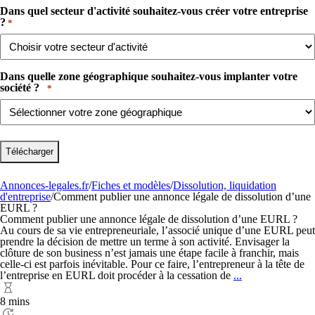
Dans quel secteur d'activité souhaitez-vous créer votre entreprise
?​
*
Dans quelle zone géographique souhaitez-vous implanter votre
société ? ​ ​
*
Annonces-legales.fr
/
Fiches et modèles
/
Dissolution, liquidation
d'entreprise
/
Comment publier une annonce légale de dissolution d’une
EURL ?
Comment publier une annonce légale de dissolution d’une EURL ?
Au cours de sa vie entrepreneuriale, l’associé unique d’une EURL peut
prendre la décision de mettre un terme à son activité. Envisager la
clôture de son business n’est jamais une étape facile à franchir, mais
celle-ci est parfois inévitable. Pour ce faire, l’entrepreneur à la tête de
Comment
l’entreprise en EURL doit procéder à la cessation de
...
publier
une
8 mins
annonce