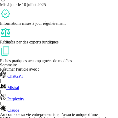
légale
Mis à jour le 10 juillet 2025
de
dissolution
d’une
EURL
?
Informations mises à jour régulièrement
Rédigées par des experts juridiques
Fiches pratiques accompagnées de modèles
Sommaire
Résumer l’article avec :
ChatGPT
|
Mistral
|
Perplexity
|
Claude
Au cours de sa vie entrepreneuriale, l’
associé unique d’une