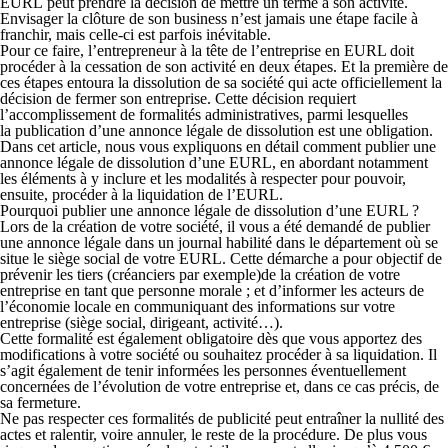
EURL
peut prendre la décision de mettre un terme à son activité.
Envisager la clôture de son business n’est jamais une étape facile à
franchir, mais celle-ci est parfois inévitable.
Pour ce faire, l’entrepreneur à la tête de l’entreprise en EURL doit
procéder à la cessation de son activité en deux étapes. Et la première de
ces étapes entoura la dissolution de sa société qui acte officiellement la
décision de fermer son entreprise. Cette décision requiert
l’accomplissement de
formalités administratives
, parmi lesquelles
la
publication d’une annonce légale
de dissolution est une obligation.
Dans cet article, nous vous expliquons en détail comment publier une
annonce légale de
dissolution d’une EURL
, en abordant notamment
les éléments à y inclure et les modalités à respecter pour pouvoir,
ensuite, procéder à la liquidation de l’EURL.
Pourquoi publier une annonce légale de dissolution d’une EURL ?
Lors de la création de votre société, il vous a été demandé de publier
une annonce légale dans un journal habilité dans le département où se
situe le siège social de votre EURL. Cette démarche a pour objectif de
prévenir les tiers
(créanciers par exemple)de la création de votre
entreprise en tant que personne morale ; et d’informer les acteurs de
l’économie locale en communiquant des informations sur votre
entreprise (siège social, dirigeant, activité…).
Cette formalité est également obligatoire dès que vous apportez des
modifications à votre société ou souhaitez
procéder à sa liquidation
. Il
s’agit également de tenir informées les personnes éventuellement
concernées de l’évolution de votre entreprise et, dans ce cas précis, de
sa fermeture.
Ne pas respecter ces formalités de publicité peut entraîner la
nullité des
actes
et ralentir, voire annuler, le reste de la procédure. De plus vous