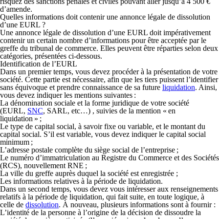
risquez des sanctions pénales et civiles pouvant aller jusqu’à 4 500 €
d’amende.
Quelles informations doit contenir une annonce légale de dissolution
d’une EURL ?
Une annonce légale de dissolution d’une EURL doit impérativement
contenir un certain nombre d’informations pour être acceptée par le
greffe du tribunal de commerce. Elles peuvent être réparties selon deux
catégories, présentées ci-dessous.
Identification de l’EURL
Dans un premier temps, vous devez procéder à la
présentation de votre
société
. Cette partie est nécessaire, afin que les tiers puissent l’identifier
sans équivoque et prendre connaissance de sa future
liquidation
. Ainsi,
vous devez indiquer les mentions suivantes :
La
dénomination sociale
et la
forme juridique
de votre société
(EURL,
SNC
, SARL, etc…) , suivies de la
mention « en
liquidation »
;
Le
type de capital social
, à savoir fixe ou variable, et le
montant du
capital social
. S’il est variable, vous devez indiquer le capital social
minimum ;
L’adresse postale complète du
siège social de l’entreprise
;
Le
numéro d’immatriculation au Registre du Commerce et des Sociétés
(RCS), nouvellement RNE ;
La
ville du greffe
auprès duquel la société est enregistrée ;
Les informations relatives à la période de liquidation.
Dans un second temps, vous devez vous intéresser aux
renseignements
relatifs à la période de liquidation
, qui fait suite, en toute logique, à
celle de
dissolution
. À nouveau, plusieurs informations sont à fournir :
L’
identité de la personne à l’origine de la décision
de dissoudre la