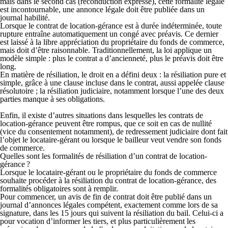
mais dans le second cas (reconduction expresse), cette formalité légale
est incontournable, une annonce légale doit être publiée dans un
journal habilité.
Lorsque le contrat de location-gérance est à durée indéterminée, toute
rupture entraîne automatiquement un congé avec préavis. Ce dernier
est laissé à la libre appréciation du propriétaire du fonds de commerce,
mais doit d’être raisonnable. Traditionnellement, la loi applique un
modèle simple : plus le contrat a d’ancienneté, plus le préavis doit être
long.
En matière de résiliation, le droit en a défini deux : la résiliation pure et
simple, grâce à une clause incluse dans le contrat, aussi appelée clause
résolutoire ; la résiliation judiciaire, notamment lorsque l’une des deux
parties manque à ses obligations.
Enfin, il existe d’autres situations dans lesquelles les contrats de
location-gérance peuvent être rompus, que ce soit en cas de nullité
(vice du consentement notamment), de redressement judiciaire dont fait
l’objet le locataire-gérant ou lorsque le bailleur veut vendre son fonds
de commerce.
Quelles sont les formalités de résiliation d’un contrat de location-
gérance ?
Lorsque le locataire-gérant ou le propriétaire du fonds de commerce
souhaite procéder à la résiliation du contrat de location-gérance, des
formalités obligatoires sont à remplir.
Pour commencer, un avis de fin de contrat doit être publié dans un
journal d’annonces légales compétent, exactement comme lors de sa
signature, dans les 15 jours qui suivent la résiliation du bail. Celui-ci a
pour vocation d’informer les tiers, et plus particulièrement les