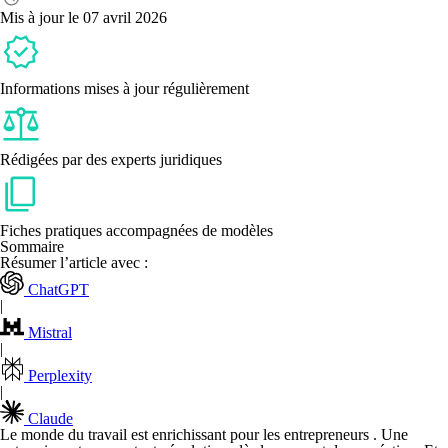
la
Mis à jour le 07 avril 2026
location-
gérance ?
Informations mises à jour régulièrement
Rédigées par des experts juridiques
Fiches pratiques accompagnées de modèles
Sommaire
Résumer l’article avec :
ChatGPT
|
Mistral
|
Perplexity
|
Claude
Le monde du travail est enrichissant pour les entrepreneurs . Une