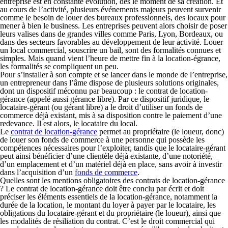
entreprise est en constante évolution, dès le moment de sa création. Et
au cours de l’activité, plusieurs événements majeurs peuvent survenir
comme le besoin de louer des bureaux professionnels, des locaux pour
mener à bien le business. Les entreprises peuvent alors choisir de poser
leurs valises dans de grandes villes comme Paris, Lyon, Bordeaux, ou
dans des secteurs favorables au développement de leur activité. Louer
un local commercial, souscrire un bail, sont des formalités connues et
simples. Mais quand vient l’heure de mettre fin à la location-égrance,
les formalités se compliquent un peu.
Pour s’installer à son compte et se lancer dans le monde de l’entreprise,
un entrepreneur dans l’âme dispose de plusieurs solutions originales,
dont un dispositif méconnu par beaucoup : le contrat de location-
gérance (appelé aussi gérance libre). Par ce dispositif juridique, le
locataire-gérant (ou gérant libre) a le droit d’utiliser un fonds de
commerce déjà existant, mis à sa disposition contre le paiement d’une
redevance. Il est alors, le locataire du local.
Le
contrat de location-gérance
permet au propriétaire (le loueur, donc)
de louer son fonds de commerce à une personne qui possède les
compétences nécessaires pour l’exploiter, tandis que le locataire-gérant
peut ainsi bénéficier d’une clientèle déjà existante, d’une notoriété,
d’un emplacement et d’un matériel déjà en place, sans avoir à investir
dans l’acquisition d’un
fonds de commerce
.
Quelles sont les mentions obligatoires des contrats de location-gérance
? Le contrat de location-gérance doit être conclu par écrit et doit
préciser les éléments essentiels de la location-gérance, notamment la
durée de la location, le montant du loyer à payer par le locataire, les
obligations du locataire-gérant et du propriétaire (le loueur), ainsi que
les modalités de résiliation du contrat. C’est le droit commercial qui