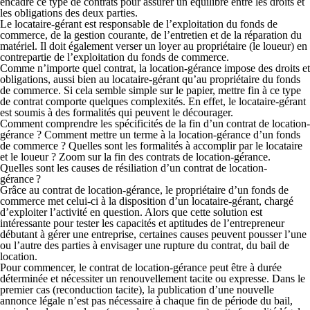
encadre ce type de contrats pour assurer un équilibre entre les droits et
les obligations des deux parties.
Le locataire-gérant est responsable de l’exploitation du fonds de
commerce, de la gestion courante, de l’entretien et de la réparation du
matériel. Il doit également verser un loyer au propriétaire (le loueur) en
contrepartie de l’exploitation du fonds de commerce.
Comme n’importe quel contrat, la location-gérance impose des droits et
obligations, aussi bien au locataire-gérant qu’au propriétaire du fonds
de commerce. Si cela semble simple sur le papier, mettre fin à ce type
de contrat comporte quelques complexités. En effet, le locataire-gérant
est soumis à des formalités qui peuvent le décourager.
Comment comprendre les spécificités de la fin d’un contrat de location-
gérance ? Comment mettre un terme à la location-gérance d’un fonds
de commerce ? Quelles sont les formalités à accomplir par le locataire
et le loueur ? Zoom sur la fin des contrats de location-gérance.
Quelles sont les causes de résiliation d’un contrat de location-
gérance ?
Grâce au contrat de location-gérance, le propriétaire d’un fonds de
commerce met celui-ci à la disposition d’un locataire-gérant, chargé
d’exploiter l’activité en question. Alors que cette solution est
intéressante pour tester les capacités et aptitudes de l’entrepreneur
débutant à gérer une entreprise, certaines causes peuvent pousser l’une
ou l’autre des parties à envisager une rupture du contrat, du bail de
location.
Pour commencer, le contrat de location-gérance peut être à durée
déterminée et nécessiter un renouvellement tacite ou expresse. Dans le
premier cas (reconduction tacite), la publication d’une nouvelle
annonce légale n’est pas nécessaire à chaque fin de période du bail,