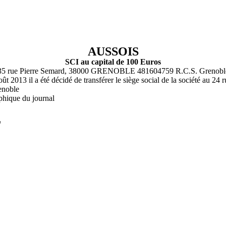
AUSSOIS
SCI au capital de 100 Euros
35 rue Pierre Semard, 38000 GRENOBLE 481604759 R.C.S. Grenobl
ût 2013 il a été décidé de transférer le siège social de la société au
enoble
phique du journal
L