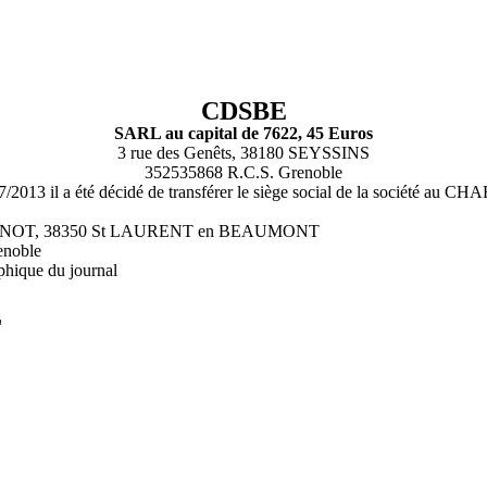
CDSBE
SARL au capital de 7622, 45 Euros
3 rue des Genêts, 38180 SEYSSINS
352535868 R.C.S. Grenoble
5/07/2013 il a été décidé de transférer le siège social de la soc
DENOT, 38350 St LAURENT en BEAUMONT
enoble
phique du journal
L