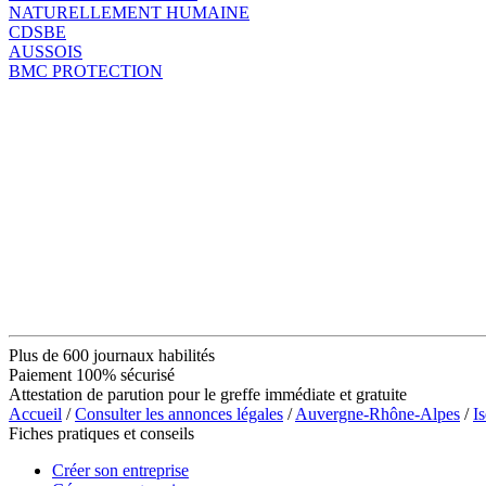
NATURELLEMENT HUMAINE
CDSBE
AUSSOIS
BMC PROTECTION
Plus de 600 journaux habilités
Paiement 100% sécurisé
Attestation de parution pour le greffe immédiate et gratuite
Accueil
/
Consulter les annonces légales
/
Auvergne-Rhône-Alpes
/
Is
Fiches pratiques et conseils
Créer son entreprise