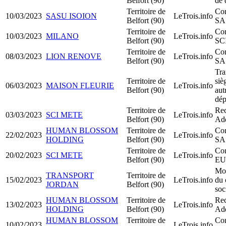
Belfort (90)
de 
Territoire de
Con
10/03/2023
SASU ISOION
LeTrois.info
Belfort (90)
SA
Territoire de
Con
10/03/2023
MILANO
LeTrois.info
Belfort (90)
SC
Territoire de
Con
08/03/2023
LION RENOVE
LeTrois.info
Belfort (90)
SA
Tra
Territoire de
siè
06/03/2023
MAISON FLEURIE
LeTrois.info
Belfort (90)
aut
dép
Territoire de
Rec
03/03/2023
SCI METE
LeTrois.info
Belfort (90)
Add
HUMAN BLOSSOM
Territoire de
Con
22/02/2023
LeTrois.info
HOLDING
Belfort (90)
SA
Territoire de
Con
20/02/2023
SCI METE
LeTrois.info
Belfort (90)
EU
Mod
TRANSPORT
Territoire de
15/02/2023
LeTrois.info
du 
JORDAN
Belfort (90)
soc
HUMAN BLOSSOM
Territoire de
Rec
13/02/2023
LeTrois.info
HOLDING
Belfort (90)
Add
HUMAN BLOSSOM
Territoire de
Con
10/02/2023
LeTrois.info