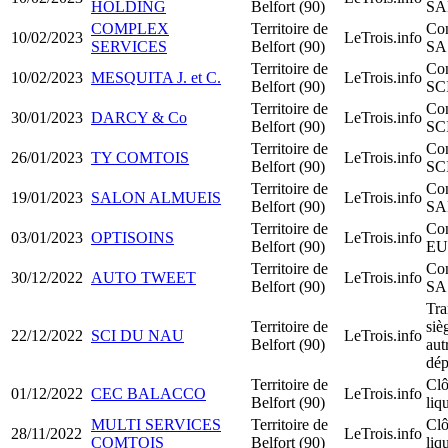
HOLDING
Belfort (90)
SA
COMPLEX
Territoire de
Con
10/02/2023
LeTrois.info
SERVICES
Belfort (90)
SA
Territoire de
Con
10/02/2023
MESQUITA J. et C.
LeTrois.info
Belfort (90)
SC
Territoire de
Con
30/01/2023
DARCY & Co
LeTrois.info
Belfort (90)
SC
Territoire de
Con
26/01/2023
TY COMTOIS
LeTrois.info
Belfort (90)
SC
Territoire de
Con
19/01/2023
SALON ALMUEIS
LeTrois.info
Belfort (90)
SA
Territoire de
Con
03/01/2023
OPTISOINS
LeTrois.info
Belfort (90)
EU
Territoire de
Con
30/12/2022
AUTO TWEET
LeTrois.info
Belfort (90)
SA
Tra
Territoire de
siè
22/12/2022
SCI DU NAU
LeTrois.info
Belfort (90)
aut
dép
Territoire de
Clô
01/12/2022
CEC BALACCO
LeTrois.info
Belfort (90)
liq
MULTI SERVICES
Territoire de
Clô
28/11/2022
LeTrois.info
COMTOIS
Belfort (90)
liq