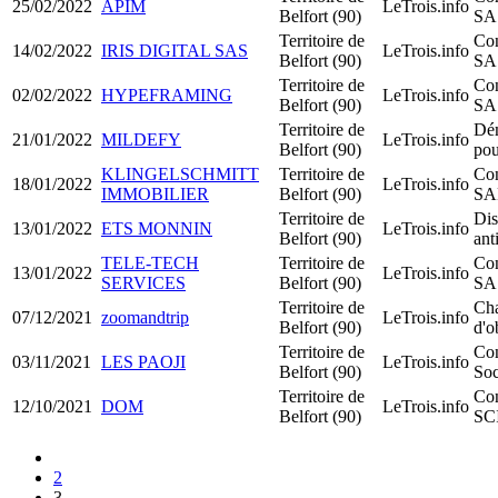
25/02/2022
APIM
LeTrois.info
Belfort (90)
SA
Territoire de
Con
14/02/2022
IRIS DIGITAL SAS
LeTrois.info
Belfort (90)
SA
Territoire de
Con
02/02/2022
HYPEFRAMING
LeTrois.info
Belfort (90)
SA
Territoire de
Dé
21/01/2022
MILDEFY
LeTrois.info
Belfort (90)
pou
KLINGELSCHMITT
Territoire de
Con
18/01/2022
LeTrois.info
IMMOBILIER
Belfort (90)
SA
Territoire de
Dis
13/01/2022
ETS MONNIN
LeTrois.info
Belfort (90)
ant
TELE-TECH
Territoire de
Con
13/01/2022
LeTrois.info
SERVICES
Belfort (90)
SA
Territoire de
Ch
07/12/2021
zoomandtrip
LeTrois.info
Belfort (90)
d'o
Territoire de
Con
03/11/2021
LES PAOJI
LeTrois.info
Belfort (90)
Soc
Territoire de
Con
12/10/2021
DOM
LeTrois.info
Belfort (90)
SC
2
3