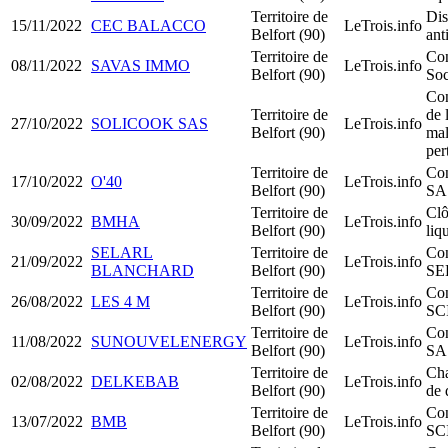
Territoire de
Dis
15/11/2022
CEC BALACCO
LeTrois.info
Belfort (90)
ant
Territoire de
Con
08/11/2022
SAVAS IMMO
LeTrois.info
Belfort (90)
Soc
Con
Territoire de
de l
27/10/2022
SOLICOOK SAS
LeTrois.info
Belfort (90)
mal
per
Territoire de
Con
17/10/2022
O'40
LeTrois.info
Belfort (90)
SA
Territoire de
Clô
30/09/2022
BMHA
LeTrois.info
Belfort (90)
liq
SELARL
Territoire de
Con
21/09/2022
LeTrois.info
BLANCHARD
Belfort (90)
SE
Territoire de
Con
26/08/2022
LES 4 M
LeTrois.info
Belfort (90)
SC
Territoire de
Con
11/08/2022
SUNOUVELENERGY
LeTrois.info
Belfort (90)
SA
Territoire de
Ch
02/08/2022
DELKEBAB
LeTrois.info
Belfort (90)
de 
Territoire de
Con
13/07/2022
BMB
LeTrois.info
Belfort (90)
SC