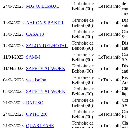
Territoire de
de
24/04/2023
M.G.O. LEPAUL
LeTrois.info
Belfort (90)
com
aux
Territoire de
Dis
13/04/2023
AARON'S BAKER
LeTrois.info
Belfort (90)
ant
Territoire de
Con
13/04/2023
CASA 13
LeTrois.info
Belfort (90)
SC
Territoire de
Dis
12/04/2023
SALON DELHOTAL
LeTrois.info
Belfort (90)
ant
Territoire de
Con
11/04/2023
SAMM
LeTrois.info
Belfort (90)
SA
Territoire de
Dis
11/04/2023
SAFETY AT WORK
LeTrois.info
Belfort (90)
ant
Territoire de
Rec
04/04/2023
sasu IsoIon
LeTrois.info
Belfort (90)
Add
Territoire de
Clô
03/04/2023
SAFETY AT WORK
LeTrois.info
Belfort (90)
liq
Territoire de
Con
31/03/2023
BAT-ISO
LeTrois.info
Belfort (90)
SA
Territoire de
Con
24/03/2023
OPTIC 200
LeTrois.info
Belfort (90)
EU
Territoire de
Ch
21/03/2023
QUARLEASE
LeTrois.info