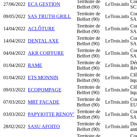
Territoire de
Con
27/06/2022
ECA GESTION
LeTrois.info
Belfort (90)
SC
Territoire de
Con
09/05/2022
SAS TRUTH GRILL
LeTrois.info
Belfort (90)
SA
Territoire de
Con
14/04/2022
ACLÔTURE
LeTrois.info
Belfort (90)
SA
Territoire de
Con
14/04/2022
DENTAL AXE
LeTrois.info
Belfort (90)
SA
Territoire de
Con
04/04/2022
AKR COIFFURE
LeTrois.info
Belfort (90)
SA
Territoire de
Dém
01/04/2022
RAME
LeTrois.info
Belfort (90)
Rév
Territoire de
Clô
01/04/2022
ETS MONNIN
LeTrois.info
Belfort (90)
liq
Territoire de
Clô
09/03/2022
ECOPOMPAGE
LeTrois.info
Belfort (90)
liq
Territoire de
Con
07/03/2022
MRT FACADE
LeTrois.info
Belfort (90)
EU
Territoire de
Con
03/03/2022
PAPYIOTTE RENOV'
LeTrois.info
Belfort (90)
SA
Territoire de
Dis
28/02/2022
SASU AFOITO
LeTrois.info
Belfort (90)
ant
Territoire de
Con