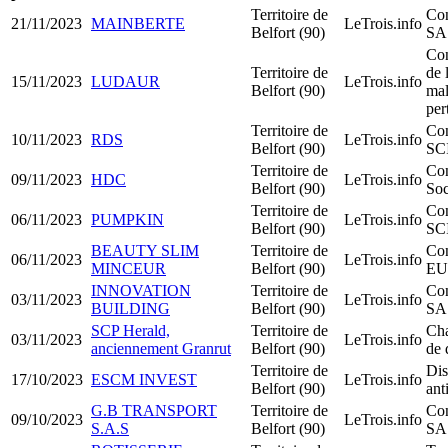
Territoire de
Con
21/11/2023
MAINBERTE
LeTrois.info
Belfort (90)
SA
Con
Territoire de
de l
15/11/2023
LUDAUR
LeTrois.info
Belfort (90)
mal
per
Territoire de
Con
10/11/2023
RDS
LeTrois.info
Belfort (90)
SC
Territoire de
Con
09/11/2023
HDC
LeTrois.info
Belfort (90)
Soc
Territoire de
Con
06/11/2023
PUMPKIN
LeTrois.info
Belfort (90)
SC
BEAUTY SLIM
Territoire de
Con
06/11/2023
LeTrois.info
MINCEUR
Belfort (90)
EU
INNOVATION
Territoire de
Con
03/11/2023
LeTrois.info
BUILDING
Belfort (90)
SA
SCP Herald,
Territoire de
Ch
03/11/2023
LeTrois.info
anciennement Granrut
Belfort (90)
de 
Territoire de
Dis
17/10/2023
ESCM INVEST
LeTrois.info
Belfort (90)
ant
G.B TRANSPORT
Territoire de
Con
09/10/2023
LeTrois.info
S.A.S
Belfort (90)
SA