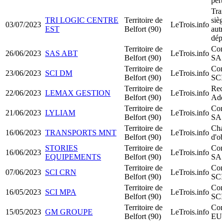
per
Tra
TRI LOGIC CENTRE
Territoire de
siè
03/07/2023
LeTrois.info
EST
Belfort (90)
aut
dép
Territoire de
Con
26/06/2023
SAS ABT
LeTrois.info
Belfort (90)
SA
Territoire de
Con
23/06/2023
SCI DM
LeTrois.info
Belfort (90)
SC
Territoire de
Rec
22/06/2023
LEMAX GESTION
LeTrois.info
Belfort (90)
Add
Territoire de
Con
21/06/2023
LYLIAM
LeTrois.info
Belfort (90)
SA
Territoire de
Ch
16/06/2023
TRANSPORTS MNT
LeTrois.info
Belfort (90)
d'o
STORIES
Territoire de
Con
16/06/2023
LeTrois.info
EQUIPEMENTS
Belfort (90)
SA
Territoire de
Con
07/06/2023
SCI CRN
LeTrois.info
Belfort (90)
SC
Territoire de
Con
16/05/2023
SCI MPA
LeTrois.info
Belfort (90)
SC
Territoire de
Con
15/05/2023
GM GROUPE
LeTrois.info
Belfort (90)
EU