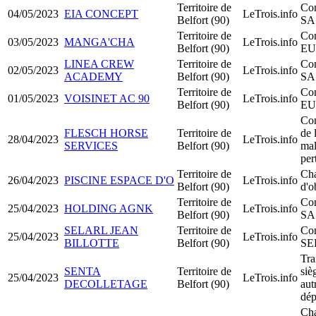
Territoire de
Con
04/05/2023
EIA CONCEPT
LeTrois.info
Belfort (90)
SA
Territoire de
Con
03/05/2023
MANGA'CHA
LeTrois.info
Belfort (90)
EU
LINEA CREW
Territoire de
Con
02/05/2023
LeTrois.info
ACADEMY
Belfort (90)
SA
Territoire de
Con
01/05/2023
VOISINET AC 90
LeTrois.info
Belfort (90)
EU
Con
FLESCH HORSE
Territoire de
de l
28/04/2023
LeTrois.info
SERVICES
Belfort (90)
mal
per
Territoire de
Ch
26/04/2023
PISCINE ESPACE D'O
LeTrois.info
Belfort (90)
d'o
Territoire de
Con
25/04/2023
HOLDING AGNK
LeTrois.info
Belfort (90)
SA
SELARL JEAN
Territoire de
Con
25/04/2023
LeTrois.info
BILLOTTE
Belfort (90)
SE
Tra
SENTA
Territoire de
siè
25/04/2023
LeTrois.info
DECOLLETAGE
Belfort (90)
aut
dép
Ch