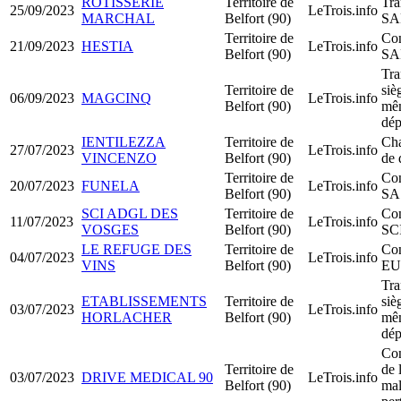
ROTISSERIE
Territoire de
Tra
25/09/2023
LeTrois.info
MARCHAL
Belfort (90)
SA
Territoire de
Con
21/09/2023
HESTIA
LeTrois.info
Belfort (90)
SA
Tra
Territoire de
siè
06/09/2023
MAGCINQ
LeTrois.info
Belfort (90)
mê
dép
IENTILEZZA
Territoire de
Ch
27/07/2023
LeTrois.info
VINCENZO
Belfort (90)
de 
Territoire de
Con
20/07/2023
FUNELA
LeTrois.info
Belfort (90)
SA
SCI ADGL DES
Territoire de
Con
11/07/2023
LeTrois.info
VOSGES
Belfort (90)
SC
LE REFUGE DES
Territoire de
Con
04/07/2023
LeTrois.info
VINS
Belfort (90)
EU
Tra
ETABLISSEMENTS
Territoire de
siè
03/07/2023
LeTrois.info
HORLACHER
Belfort (90)
mê
dép
Con
Territoire de
de l
03/07/2023
DRIVE MEDICAL 90
LeTrois.info
Belfort (90)
mal