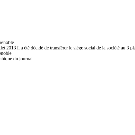
renoble
let 2013 il a été décidé de transférer le siège social de la société a
enoble
phique du journal
L