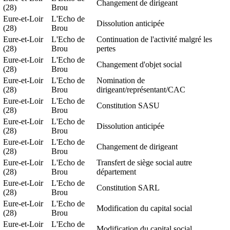
Changement de dirigeant
(28)
Brou
Eure-et-Loir
L'Echo de
Dissolution anticipée
(28)
Brou
Eure-et-Loir
L'Echo de
Continuation de l'activité malgré les
(28)
Brou
pertes
Eure-et-Loir
L'Echo de
Changement d'objet social
(28)
Brou
Eure-et-Loir
L'Echo de
Nomination de
(28)
Brou
dirigeant/représentant/CAC
Eure-et-Loir
L'Echo de
Constitution SASU
(28)
Brou
Eure-et-Loir
L'Echo de
Dissolution anticipée
(28)
Brou
Eure-et-Loir
L'Echo de
Changement de dirigeant
(28)
Brou
Eure-et-Loir
L'Echo de
Transfert de siège social autre
(28)
Brou
département
Eure-et-Loir
L'Echo de
Constitution SARL
(28)
Brou
Eure-et-Loir
L'Echo de
Modification du capital social
(28)
Brou
Eure-et-Loir
L'Echo de
Modification du capital social