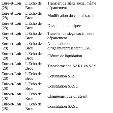
Eure-et-Loir
L'Echo de
Transfert de siège social même
(28)
Brou
département
Eure-et-Loir
L'Echo de
Modification du capital social
(28)
Brou
Eure-et-Loir
L'Echo de
Dissolution anticipée
(28)
Brou
Eure-et-Loir
L'Echo de
Transfert de siège social autre
(28)
Brou
département
Eure-et-Loir
L'Echo de
Nomination de
(28)
Brou
dirigeant/représentant/CAC
Eure-et-Loir
L'Echo de
Clôture de liquidation
(28)
Brou
Eure-et-Loir
L'Echo de
Transformation SARL en SAS
(28)
Brou
Eure-et-Loir
L'Echo de
Constitution SAS
(28)
Brou
Eure-et-Loir
L'Echo de
Constitution SASU
(28)
Brou
Eure-et-Loir
L'Echo de
Changement de dirigeant
(28)
Brou
Eure-et-Loir
L'Echo de
Constitution SASU
(28)
Brou