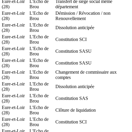
Eure-et-Loir
L'Echo de
Transfert de siège social même
(28)
Brou
département
Eure-et-Loir
L'Echo de
Démission / Révocation / non
(28)
Brou
Renouvellement
Eure-et-Loir
L'Echo de
Dissolution anticipée
(28)
Brou
Eure-et-Loir
L'Echo de
Constitution SCI
(28)
Brou
Eure-et-Loir
L'Echo de
Constitution SASU
(28)
Brou
Eure-et-Loir
L'Echo de
Constitution SASU
(28)
Brou
Eure-et-Loir
L'Echo de
Changement de commissaire aux
(28)
Brou
comptes
Eure-et-Loir
L'Echo de
Dissolution anticipée
(28)
Brou
Eure-et-Loir
L'Echo de
Constitution SAS
(28)
Brou
Eure-et-Loir
L'Echo de
Clôture de liquidation
(28)
Brou
Eure-et-Loir
L'Echo de
Constitution SCI
(28)
Brou
Eure-et-Loir
L'Echo de