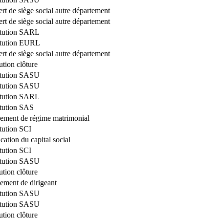
ert de siège social autre département
ert de siège social autre département
itution SARL
itution EURL
ert de siège social autre département
ution clôture
itution SASU
itution SASU
itution SARL
tution SAS
ement de régime matrimonial
tution SCI
cation du capital social
tution SCI
itution SASU
ution clôture
ment de dirigeant
itution SASU
itution SASU
ution clôture