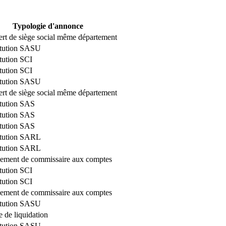
Typologie d'annonce
ert de siège social même département
itution SASU
tution SCI
tution SCI
itution SASU
ert de siège social même département
tution SAS
tution SAS
tution SAS
itution SARL
itution SARL
ement de commissaire aux comptes
tution SCI
tution SCI
ement de commissaire aux comptes
itution SASU
e de liquidation
itution SASU