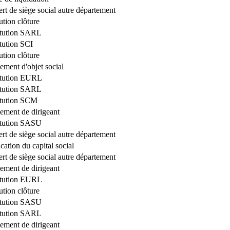
ert de siège social autre département
ution clôture
itution SARL
tution SCI
ution clôture
ment d'objet social
itution EURL
itution SARL
itution SCM
ment de dirigeant
itution SASU
ert de siège social autre département
cation du capital social
ert de siège social autre département
ment de dirigeant
itution EURL
ution clôture
itution SASU
itution SARL
ment de dirigeant