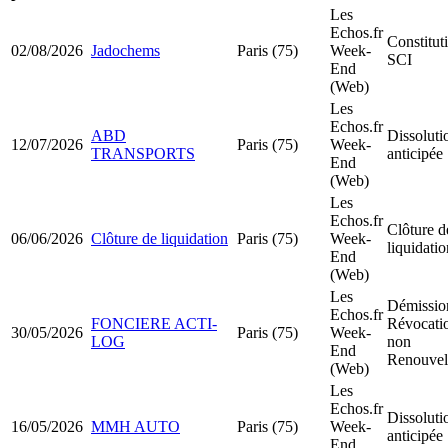
Les
Echos.fr
Constitut
02/08/2026
Jadochems
Paris (75)
Week-
SCI
End
(Web)
Les
Echos.fr
ABD
Dissoluti
12/07/2026
Paris (75)
Week-
TRANSPORTS
anticipée
End
(Web)
Les
Echos.fr
Clôture d
06/06/2026
Clôture de liquidation
Paris (75)
Week-
liquidatio
End
(Web)
Les
Démissio
Echos.fr
FONCIERE ACTI-
Révocatio
30/05/2026
Paris (75)
Week-
LOG
non
End
Renouvel
(Web)
Les
Echos.fr
Dissoluti
16/05/2026
MMH AUTO
Paris (75)
Week-
anticipée
End