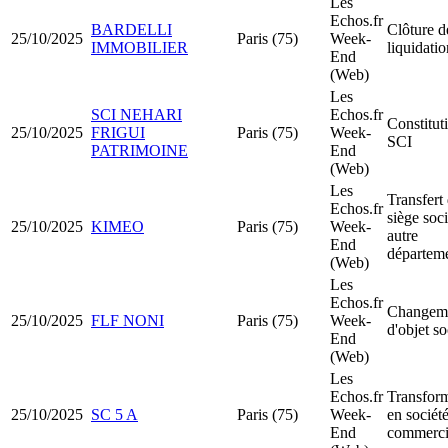
Les
Echos.fr
BARDELLI
Clôture d
25/10/2025
Paris (75)
Week-
IMMOBILIER
liquidatio
End
(Web)
Les
SCI NEHARI
Echos.fr
Constitut
25/10/2025
FRIGUI
Paris (75)
Week-
SCI
PATRIMOINE
End
(Web)
Les
Transfert
Echos.fr
siège soci
25/10/2025
KIMEO
Paris (75)
Week-
autre
End
départem
(Web)
Les
Echos.fr
Changem
25/10/2025
FLF NONI
Paris (75)
Week-
d'objet so
End
(Web)
Les
Echos.fr
Transfor
25/10/2025
SC 5 A
Paris (75)
Week-
en sociét
End
commerci