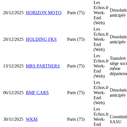
Les
Echos.fr
Dissoluti
20/12/2025
HORIZON MOTO
Paris (75)
Week-
anticipée
End
(Web)
Les
Echos.fr
Dissoluti
20/12/2025
HOLDING FKS
Paris (75)
Week-
anticipée
End
(Web)
Les
Transfert
Echos.fr
siège soci
13/12/2025
MRS PARTNERS
Paris (75)
Week-
même
End
départem
(Web)
Les
Echos.fr
Dissoluti
06/12/2025
BMF CARS
Paris (75)
Week-
anticipée
End
(Web)
Les
Echos.fr
Constitut
30/11/2025
WKM
Paris (75)
Week-
SASU
End