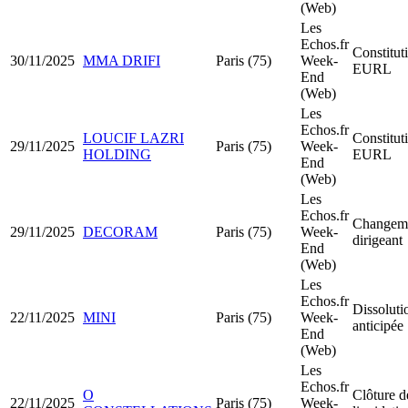
(Web)
Les
Echos.fr
Constitut
30/11/2025
MMA DRIFI
Paris (75)
Week-
EURL
End
(Web)
Les
Echos.fr
LOUCIF LAZRI
Constitut
29/11/2025
Paris (75)
Week-
HOLDING
EURL
End
(Web)
Les
Echos.fr
Changeme
29/11/2025
DECORAM
Paris (75)
Week-
dirigeant
End
(Web)
Les
Echos.fr
Dissoluti
22/11/2025
MINI
Paris (75)
Week-
anticipée
End
(Web)
Les
Echos.fr
O
Clôture d
22/11/2025
Paris (75)
Week-