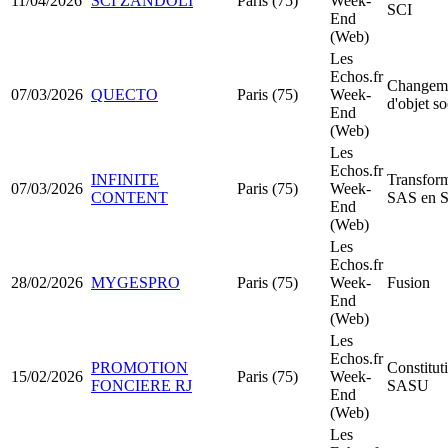
11/04/2026
SCI ZANDOLI
Paris (75)
Week-
SCI
End
(Web)
Les
Echos.fr
Changem
07/03/2026
QUECTO
Paris (75)
Week-
d'objet so
End
(Web)
Les
Echos.fr
INFINITE
Transfor
07/03/2026
Paris (75)
Week-
CONTENT
SAS en 
End
(Web)
Les
Echos.fr
28/02/2026
MYGESPRO
Paris (75)
Week-
Fusion
End
(Web)
Les
Echos.fr
PROMOTION
Constitut
15/02/2026
Paris (75)
Week-
FONCIERE RJ
SASU
End
(Web)
Les