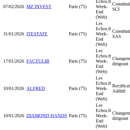
Echos.fr
Constitut
07/02/2026
MZ INVEST
Paris (75)
Week-
SCI
End
(Web)
Les
Echos.fr
Constitut
31/01/2026
ITESTATE
Paris (75)
Week-
SAS
End
(Web)
Les
Echos.fr
Changeme
17/01/2026
FACTULIB
Paris (75)
Week-
dirigeant
End
(Web)
Les
Echos.fr
Rectificat
10/01/2026
ALFRED
Paris (75)
Week-
Additif
End
(Web)
Les
Echos.fr
Changeme
10/01/2026
DIAMOND HANDS
Paris (75)
Week-
dirigeant
End
(Web)