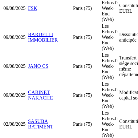
Echos.fr
Constitut
09/08/2025
FSK
Paris (75)
Week-
EURL
End
(Web)
Les
Echos.fr
BARDELLI
Dissoluti
09/08/2025
Paris (75)
Week-
IMMOBILIER
anticipée
End
(Web)
Les
Transfert
Echos.fr
siège soci
09/08/2025
JANO CS
Paris (75)
Week-
même
End
départem
(Web)
Les
Echos.fr
CABINET
Modificat
09/08/2025
Paris (75)
Week-
NAKACHE
capital so
End
(Web)
Les
Echos.fr
SASUBA
Constitut
02/08/2025
Paris (75)
Week-
BATIMENT
EURL
End
(Web)