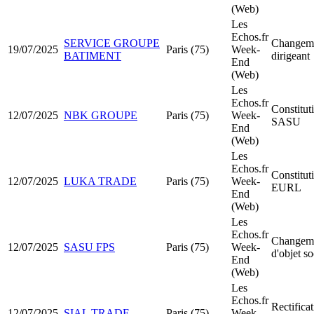
(Web)
Les
Echos.fr
SERVICE GROUPE
Changeme
19/07/2025
Paris (75)
Week-
BATIMENT
dirigeant
End
(Web)
Les
Echos.fr
Constitut
12/07/2025
NBK GROUPE
Paris (75)
Week-
SASU
End
(Web)
Les
Echos.fr
Constitut
12/07/2025
LUKA TRADE
Paris (75)
Week-
EURL
End
(Web)
Les
Echos.fr
Changem
12/07/2025
SASU FPS
Paris (75)
Week-
d'objet so
End
(Web)
Les
Echos.fr
Rectificat
12/07/2025
SIAL TRADE
Paris (75)
Week-