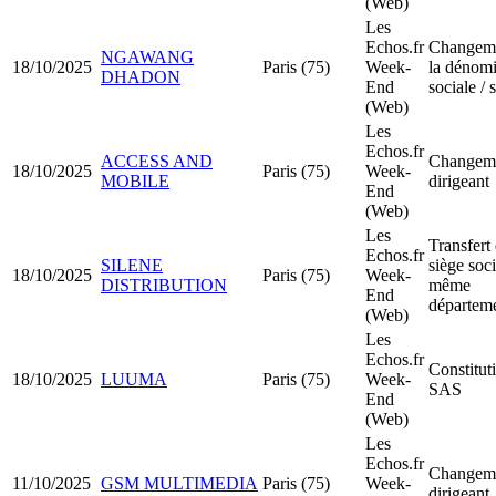
(Web)
Les
Echos.fr
Changeme
NGAWANG
18/10/2025
Paris (75)
Week-
la dénomi
DHADON
End
sociale / 
(Web)
Les
Echos.fr
ACCESS AND
Changeme
18/10/2025
Paris (75)
Week-
MOBILE
dirigeant
End
(Web)
Les
Transfert
Echos.fr
SILENE
siège soci
18/10/2025
Paris (75)
Week-
DISTRIBUTION
même
End
départem
(Web)
Les
Echos.fr
Constitut
18/10/2025
LUUMA
Paris (75)
Week-
SAS
End
(Web)
Les
Echos.fr
Changeme
11/10/2025
GSM MULTIMEDIA
Paris (75)
Week-
dirigeant