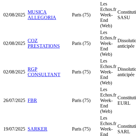
Les
Echos.fr
MUSICA
Constitut
02/08/2025
Paris (75)
Week-
ALLEGORIA
SASU
End
(Web)
Les
Echos.fr
COZ
Dissoluti
02/08/2025
Paris (75)
Week-
PRESTATIONS
anticipée
End
(Web)
Les
Echos.fr
RGP
Dissoluti
02/08/2025
Paris (75)
Week-
CONSULTANT
anticipée
End
(Web)
Les
Echos.fr
Constitut
26/07/2025
FBR
Paris (75)
Week-
EURL
End
(Web)
Les
Echos.fr
Constitut
19/07/2025
SARKER
Paris (75)
Week-
SARL
End