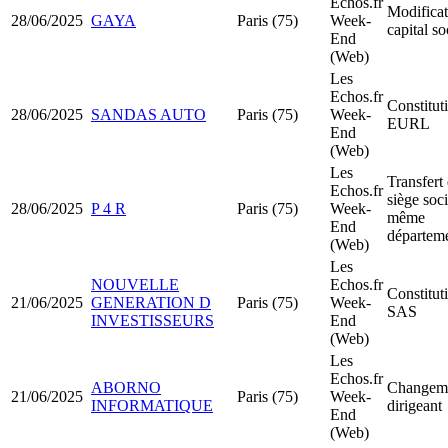
Echos.fr
Modificat
28/06/2025
GAYA
Paris (75)
Week-
capital so
End
(Web)
Les
Echos.fr
Constitut
28/06/2025
SANDAS AUTO
Paris (75)
Week-
EURL
End
(Web)
Les
Transfert
Echos.fr
siège soci
28/06/2025
P 4 R
Paris (75)
Week-
même
End
départem
(Web)
Les
NOUVELLE
Echos.fr
Constitut
21/06/2025
GENERATION D
Paris (75)
Week-
SAS
INVESTISSEURS
End
(Web)
Les
Echos.fr
ABORNO
Changeme
21/06/2025
Paris (75)
Week-
INFORMATIQUE
dirigeant
End
(Web)