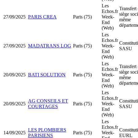
Les
Transfert
Echos.fr
siège soci
27/09/2025
PARIS CREA
Paris (75)
Week-
même
End
départem
(Web)
Les
Echos.fr
Constitut
27/09/2025
MADATRANS LOG
Paris (75)
Week-
SASU
End
(Web)
Les
Transfert
Echos.fr
siège soci
20/09/2025
BATI SOLUTION
Paris (75)
Week-
même
End
départem
(Web)
Les
Echos.fr
AG CONSEILS ET
Constitut
20/09/2025
Paris (75)
Week-
COURTAGES
SASU
End
(Web)
Les
Echos.fr
LES PLOMBIERS
Constitut
14/09/2025
Paris (75)
Week-
PARISIENS
EURL