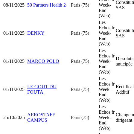
Constitut
08/11/2025
50 Partners Health 2
Paris (75)
Week-
SAS
End
(Web)
Les
Echos.fr
Constitut
01/11/2025
DENKY
Paris (75)
Week-
SAS
End
(Web)
Les
Echos.fr
Dissoluti
01/11/2025
MARCO POLO
Paris (75)
Week-
anticipée
End
(Web)
Les
Echos.fr
LE GOUT DU
Rectificat
01/11/2025
Paris (75)
Week-
FOUTA
Additif
End
(Web)
Les
Echos.fr
AEROSTAFF
Changeme
25/10/2025
Paris (75)
Week-
CAMPUS
dirigeant
End
(Web)