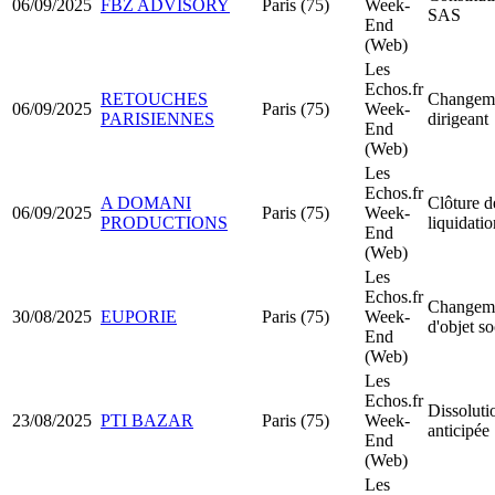
06/09/2025
FBZ ADVISORY
Paris (75)
Week-
SAS
End
(Web)
Les
Echos.fr
RETOUCHES
Changeme
06/09/2025
Paris (75)
Week-
PARISIENNES
dirigeant
End
(Web)
Les
Echos.fr
A DOMANI
Clôture d
06/09/2025
Paris (75)
Week-
PRODUCTIONS
liquidatio
End
(Web)
Les
Echos.fr
Changem
30/08/2025
EUPORIE
Paris (75)
Week-
d'objet so
End
(Web)
Les
Echos.fr
Dissoluti
23/08/2025
PTI BAZAR
Paris (75)
Week-
anticipée
End
(Web)
Les