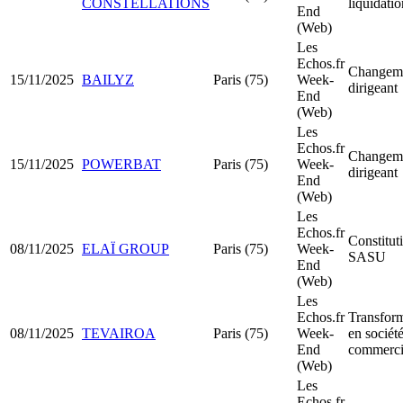
CONSTELLATIONS
liquidatio
End
(Web)
Les
Echos.fr
Changeme
15/11/2025
BAILYZ
Paris (75)
Week-
dirigeant
End
(Web)
Les
Echos.fr
Changeme
15/11/2025
POWERBAT
Paris (75)
Week-
dirigeant
End
(Web)
Les
Echos.fr
Constitut
08/11/2025
ELAÏ GROUP
Paris (75)
Week-
SASU
End
(Web)
Les
Echos.fr
Transfor
08/11/2025
TEVAIROA
Paris (75)
Week-
en sociét
End
commerci
(Web)
Les
Echos.fr