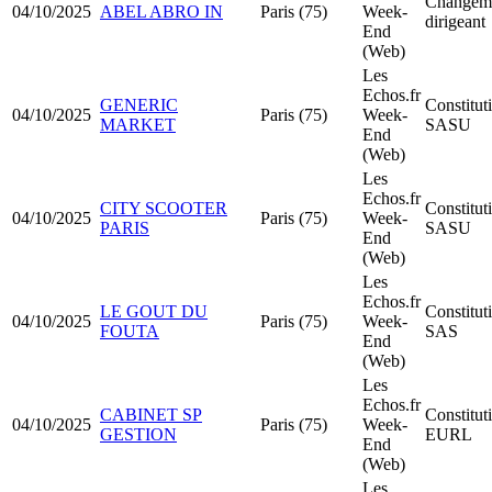
Changeme
04/10/2025
ABEL ABRO IN
Paris (75)
Week-
dirigeant
End
(Web)
Les
Echos.fr
GENERIC
Constitut
04/10/2025
Paris (75)
Week-
MARKET
SASU
End
(Web)
Les
Echos.fr
CITY SCOOTER
Constitut
04/10/2025
Paris (75)
Week-
PARIS
SASU
End
(Web)
Les
Echos.fr
LE GOUT DU
Constitut
04/10/2025
Paris (75)
Week-
FOUTA
SAS
End
(Web)
Les
Echos.fr
CABINET SP
Constitut
04/10/2025
Paris (75)
Week-
GESTION
EURL
End
(Web)
Les