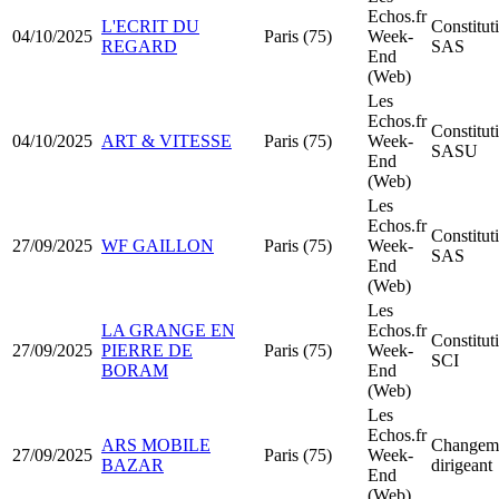
Echos.fr
L'ECRIT DU
Constitut
04/10/2025
Paris (75)
Week-
REGARD
SAS
End
(Web)
Les
Echos.fr
Constitut
04/10/2025
ART & VITESSE
Paris (75)
Week-
SASU
End
(Web)
Les
Echos.fr
Constitut
27/09/2025
WF GAILLON
Paris (75)
Week-
SAS
End
(Web)
Les
LA GRANGE EN
Echos.fr
Constitut
27/09/2025
PIERRE DE
Paris (75)
Week-
SCI
BORAM
End
(Web)
Les
Echos.fr
ARS MOBILE
Changeme
27/09/2025
Paris (75)
Week-
BAZAR
dirigeant
End
(Web)