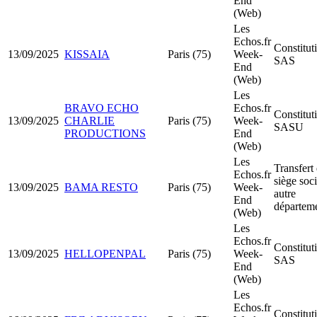
End
(Web)
Les
Echos.fr
Constitut
13/09/2025
KISSAIA
Paris (75)
Week-
SAS
End
(Web)
Les
BRAVO ECHO
Echos.fr
Constitut
13/09/2025
CHARLIE
Paris (75)
Week-
SASU
PRODUCTIONS
End
(Web)
Les
Transfert
Echos.fr
siège soci
13/09/2025
BAMA RESTO
Paris (75)
Week-
autre
End
départem
(Web)
Les
Echos.fr
Constitut
13/09/2025
HELLOPENPAL
Paris (75)
Week-
SAS
End
(Web)
Les
Echos.fr
Constitut