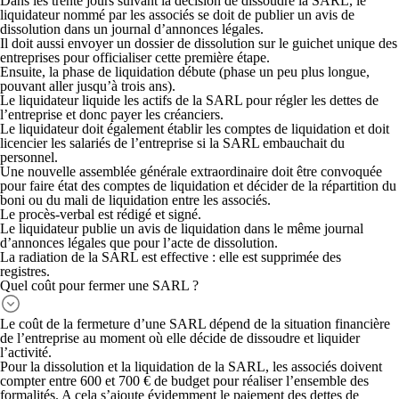
Dans les
trente jours
suivant la décision de dissoudre la SARL, le
liquidateur nommé par les associés se doit de
publier un avis de
dissolution
dans un journal d’annonces légales.
Il doit aussi
envoyer un dossier de dissolution
sur le guichet unique des
entreprises pour officialiser cette première étape.
Ensuite, la phase de liquidation débute (phase un peu plus longue,
pouvant aller jusqu’à trois ans).
Le liquidateur
liquide les actifs de la SARL
pour régler les dettes de
l’entreprise et donc payer les créanciers.
Le liquidateur doit également
établir les comptes
de liquidation et doit
licencier les salariés
de l’entreprise si la SARL embauchait du
personnel.
Une
nouvelle assemblée générale extraordinaire
doit être convoquée
pour faire état des comptes de liquidation et décider de la répartition du
boni ou du mali de liquidation entre les associés.
Le procès-verbal est rédigé et signé.
Le liquidateur publie un avis de liquidation dans le même journal
d’annonces légales que pour l’acte de dissolution.
La radiation de la SARL est effective
: elle est supprimée des
registres.
Quel coût pour fermer une SARL ?
Le coût de la fermeture d’une SARL dépend de la situation financière
de l’entreprise au moment où elle décide de dissoudre et liquider
l’activité.
Pour la dissolution et la liquidation de la SARL, les associés doivent
compter
entre 600 et 700 € de budget
pour réaliser l’ensemble des
formalités. A cela s’ajoute évidemment le paiement des dettes de