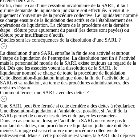
excéder deux ans.
Enfin, dans le cas d’une
cessation involontaire de la SARL
, il faut
qu’une demande de liquidation judiciaire soit effectuée. S’ensuit le
jugement d’ouverture de la procédure collective. Le liquidateur nommé
se charge ensuite de la liquidation des actifs et de l’établissement des
opérations de liquidation. La clôture de la procédure est la dernière
étape : clôture pour apurement du passif (les dettes sont payées) ou
clôture pour insuffisance d’actifs.
Quelles sont les conséquences de la dissolution d’une SARL ?
La dissolution d’une SARL entraîne
la fin de son activité et surtout
l’étape de liquidation de l’entreprise
. La dissolution met fin à l’activité
mais la personnalité morale de la SARL existe toujours au regard de la
loi. Dès que les associés votent la dissolution de la SARL, le
liquidateur nommé se charge de toute la procédure de liquidation.
Cette dissolution-liquidation implique donc la fin de l’activité de la
SARL et sa radiation, au terme des procédures administratives, des
registres légaux.
Comment fermer une SARL avec des dettes ?
Une SARL peut être fermée si cette dernière a des dettes à régulariser.
Une
dissolution-liquidation à l’amiable
est possible, si l’actif de la
SARL permet de couvrir les dettes et de payer les créanciers.
Dans le cas contraire, lorsque l’actif de la SARL ne couvre pas le
montant des dettes, une
procédure de liquidation judiciaire
doit être
menée. Un juge est saisi et ouvre une procédure collective de
redressement. Mais si cette procédure est vaine, la SARL doit déposer