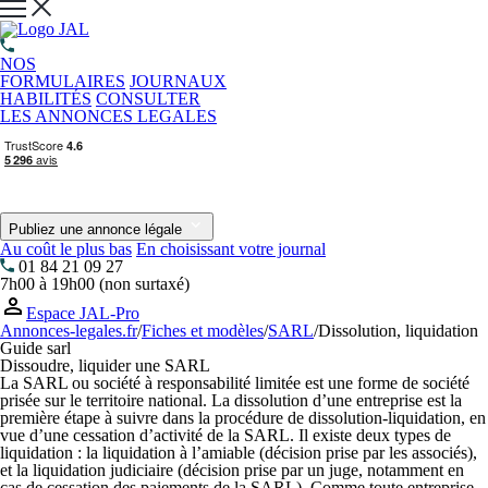
NOS
FORMULAIRES
JOURNAUX
HABILITÉS
CONSULTER
LES ANNONCES LEGALES
Publiez une annonce légale
Au coût le plus bas
En choisissant votre journal
01 84 21 09 27
7h00 à 19h00 (non surtaxé)
Espace JAL-Pro
Annonces-legales.fr
/
Fiches et modèles
/
SARL
/
Dissolution, liquidation
Guide sarl
Dissoudre, liquider une SARL
La SARL ou société à responsabilité limitée est une forme de société
prisée sur le territoire national. La dissolution d’une entreprise est la
première étape à suivre dans la procédure de dissolution-liquidation, en
vue d’une cessation d’activité de la SARL. Il existe deux types de
liquidation : la liquidation à l’amiable (décision prise par les associés),
et la liquidation judiciaire (décision prise par un juge, notamment en
cas de cessation des paiements de la SARL). Comme toute entreprise,